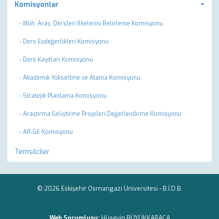
Komisyonlar
- Müh. Araş. Dersleri İlkelerini Belirleme Komisyonu
- Ders Eşdeğerlikleri Komisyonu
- Ders Kayıtları Komisyonu
- Akademik Yükseltme ve Atama Komisyonu
- Stratejik Planlama Komisyonu
- Araştırma Geliştirme Projeleri Değerlendirme Komisyonu
- AR-GE Komisyonu
Temsilciler
© 2026 Eskişehir Osmangazi Üniversitesi -
B.İ.D.B.
Web Sorumlusu:
Hüseyin BÜYÜKKARACA